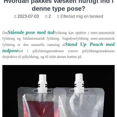
Hvordan pakkes væsken hurtigt ind i
denne type pose?
2023-07-03
2
Efterlad mig en besked
Stående pose med tud
Det
fyldning kan opdeles i semi-automatisk
fyldning og fuldautomatisk fyldning. Sugedysefyldning semi-automatisk
Stand Up Pouch med
fyldning er den manuelle isætning af
tudpose
ind i påfyldningsmaskinen roterer påfyldningsmaskinens
drejeskive til påfyldning, og til sidst skrues hætten på.