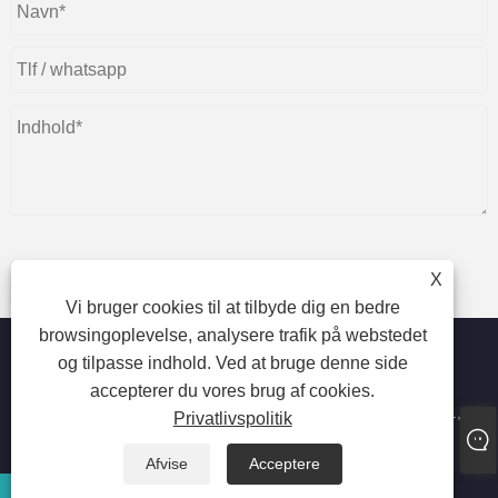
X
Indsend
Vi bruger cookies til at tilbyde dig en bedre
browsingoplevelse, analysere trafik på webstedet
og tilpasse indhold. Ved at bruge denne side
accepterer du vores brug af cookies.
Copyright © 2023 Dongguan beiente packaging materials Co.,
Privatlivspolitik
Ltd. - Madplastikposer, industrielle plastikposer, lamineret
plastikpose - Alle rettigheder forbeholdes
Afvise
Acceptere
E-mail