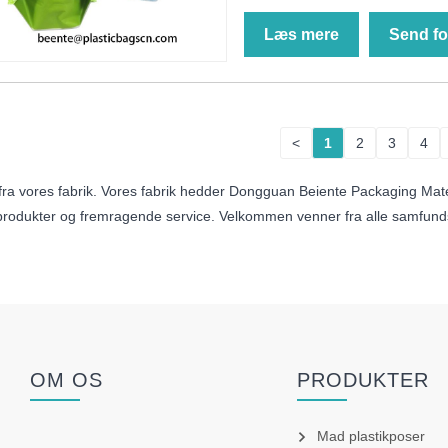
Læs mere
Send fo
<
1
2
3
4
is fra vores fabrik. Vores fabrik hedder Dongguan Beiente Packaging Mate
 produkter og fremragende service. Velkommen venner fra alle samfun
OM OS
PRODUKTER
Mad plastikposer