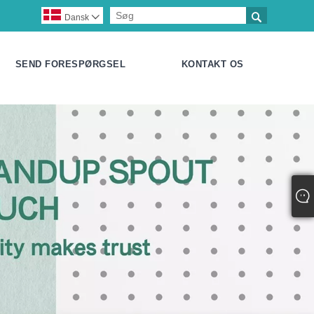

Dansk

SEND FORESPØRGSEL
KONTAKT OS