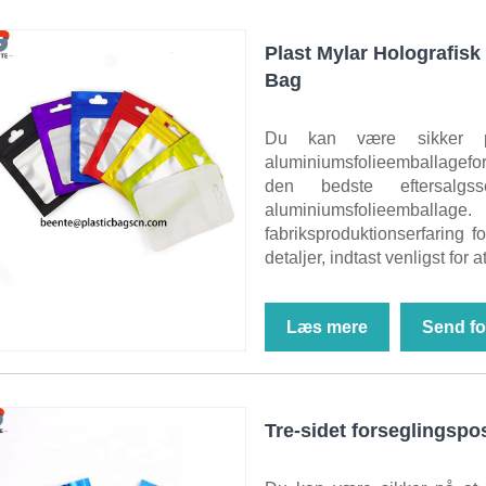
Plast Mylar Holografis
Bag
Du kan være sikker på
aluminiumsfolieemballagefors
den bedste eftersalgss
aluminiumsfolieemballage
fabriksproduktionserfaring f
detaljer, indtast venligst for a
Læs mere
Send fo
Tre-sidet forseglingspos