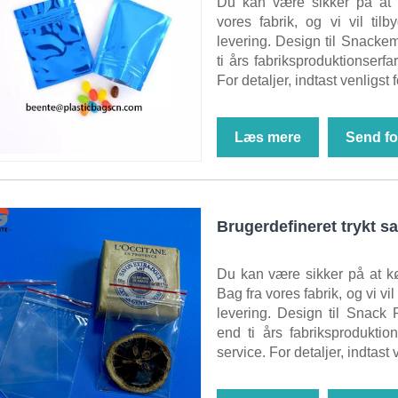
Du kan være sikker på at 
vores fabrik, og vi vil til
levering. Design til Snack
ti års fabriksproduktionserfa
For detaljer, indtast venligst f
Læs mere
Send fo
Brugerdefineret trykt
Du kan være sikker på at 
Bag fra vores fabrik, og vi vi
levering. Design til Snack
end ti års fabriksproduktio
service. For detaljer, indtast v