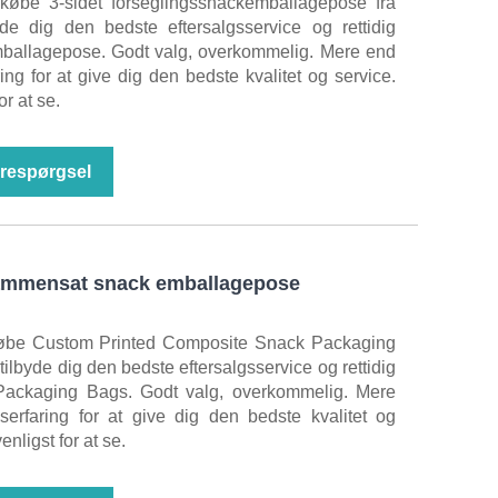
købe 3-sidet forseglingssnackemballagepose fra
byde dig den bedste eftersalgsservice og rettidig
emballagepose. Godt valg, overkommelig. Mere end
ring for at give dig den bedste kvalitet og service.
or at se.
respørgsel
 sammensat snack emballagepose
købe Custom Printed Composite Snack Packaging
l tilbyde dig den bedste eftersalgsservice og rettidig
 Packaging Bags. Godt valg, overkommelig. Mere
nserfaring for at give dig den bedste kvalitet og
enligst for at se.