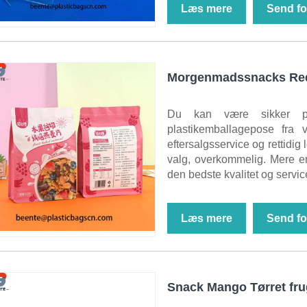
Læs mere
Send fo
Morgenmadssnacks Red
Du kan være sikker p
plastikemballagepose fra 
eftersalgsservice og rettidig
valg, overkommelig. Mere end
den bedste kvalitet og service.
Læs mere
Send fo
Snack Mango Tørret fr