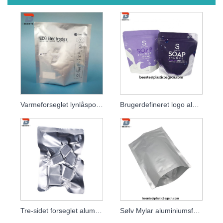
Varmeforseglet lynlåspose i aluminiumsfolie
Brugerdefineret logo aluminiumsfoliepose til sæbe
Tre-sidet forseglet aluminiumsfolie vakuumpose
Sølv Mylar aluminiumsfolie plastpose