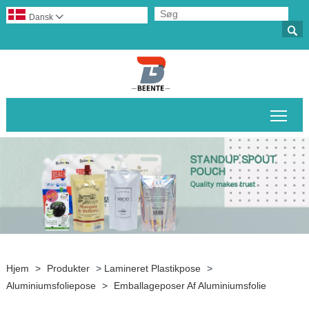
Dansk


Skif
Hjem
>
Produkter
>
Lamineret Plastikpose
>
Aluminiumsfoliepose
>
Emballageposer Af Aluminiumsfolie