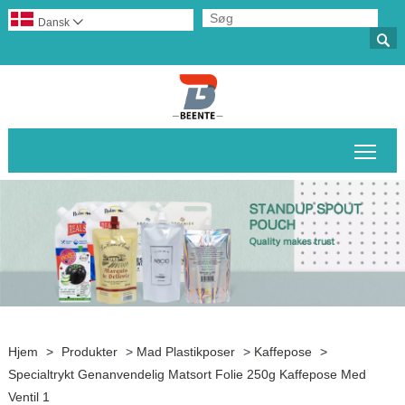
Dansk


Skif
Hjem
>
Produkter
>
Mad Plastikposer
>
Kaffepose
>
Specialtrykt Genanvendelig Matsort Folie 250g Kaffepose Med
Ventil 1