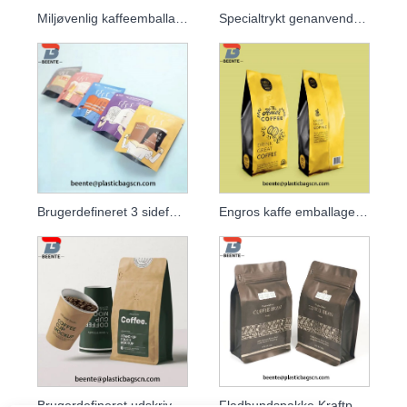
Miljøvenlig kaffeemballage og stående kaffeposer
Specialtrykt genanvendelig matsort folie 250g kaffepose med ventil
Brugerdefineret 3 sideforsegling mat plastik aluminiumsfolie kaffepose
Engros kaffe emballage poser aluminiumsfolie kaffebønne emballage taske
Brugerdefineret udskrivning Plast mad kaffe emballage 3 side forseglet
Fladbundspakke Kraftpapir tepose Kaffebønneemballageposer