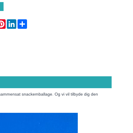
atsApp
Pinterest
LinkedIn
Share
t sammensat snackemballage. Og vi vil tilbyde dig den