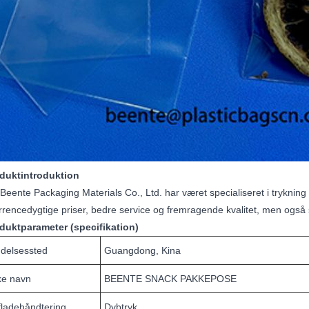
oduktintroduktion
Beente Packaging Materials Co., Ltd. har været specialiseret i trykning 
rencedygtige priser, bedre service og fremragende kvalitet, men også s
oduktparameter (specifikation)
ndelsessted
Guangdong, Kina
e navn
BEENTE SNACK PAKKEPOSE
fladehåndtering
Dybtryk