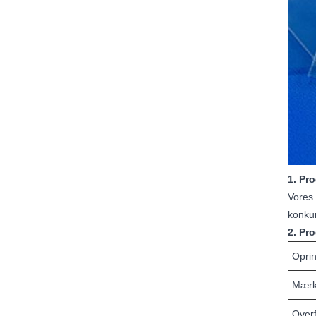
1. Pr
Vores 
konkur
2. Pr
Opri
Mærk
Over