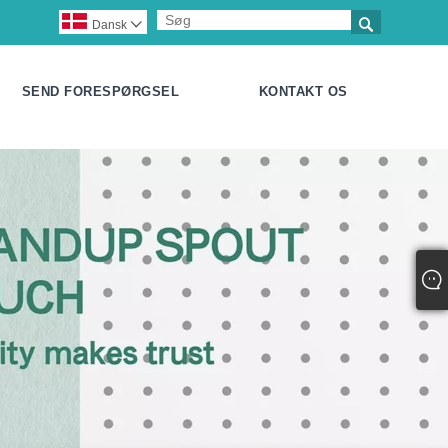

Dansk

SEND FORESPØRGSEL
KONTAKT OS