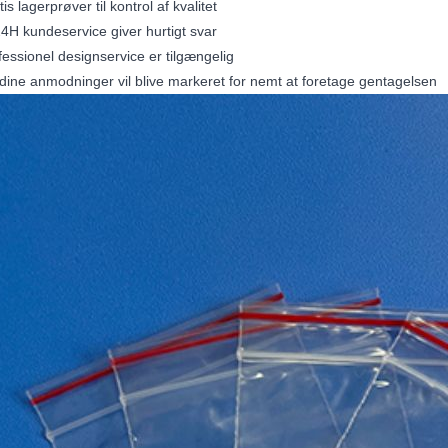
is lagerprøver til kontrol af kvalitet
24H kundeservice giver hurtigt svar
fessionel designservice er tilgængelig
 dine anmodninger vil blive markeret for nemt at foretage gentagelsen