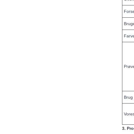
Fors
Bruge
Farv
Prøve
Brug
Vores
3. Pr