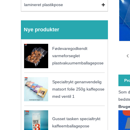
lamineret plastikpose
Nye produkter
Fødevaregodkendt
varmeforseglet
plastvakuumemballagepose
Pr
Specialtrykt genanvendelig
matsort folie 250g kaffepose
Som de
med ventil 1
bedste
Bruge
Gusset tasken specialtrykt
kaffeemballagepose