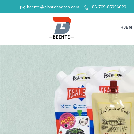

beente@plasticbagscn.com
+86-769-85996629

HJEM