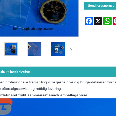
Send forespørgsel
Facebook
X
Wh
odukt beskrivelse
n professionelle fremstilling vil vi gerne give dig brugerdefineret tryk
 eftersalgsservice og rettidig levering.
rdefineret trykt sammensat snack emballagepose