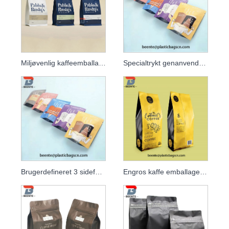
Miljøvenlig kaffeemballage og stående kaffeposer
Specialtrykt genanvendelig matsort folie 250g kaffepose med ventil
Brugerdefineret 3 sideforsegling mat plastik aluminiumsfolie kaffepose
Engros kaffe emballage poser aluminiumsfolie kaffebønne emballage taske