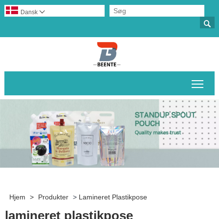
Dansk


Skif
Hjem
>
Produkter
>
Lamineret Plastikpose
lamineret plastikpose